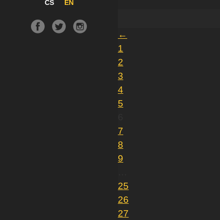
CS
EN
←
1
2
3
4
5
6
7
8
9
…
25
26
27